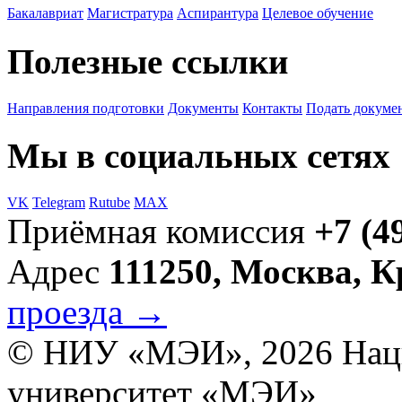
Бакалавриат
Магистратура
Аспирантура
Целевое обучение
Полезные ссылки
Направления подготовки
Документы
Контакты
Подать докуме
Мы в социальных сетях
VK
Telegram
Rutube
MAX
Приёмная комиссия
+7 (4
Адрес
111250, Москва, 
проезда →
© НИУ «МЭИ», 2026
Нац
университет «МЭИ»