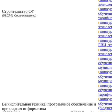
зачисле
конкур
Строительство СФ
обучени
(08.03.01 Строительство)
тарифно
конкур
зачисле
конкур
зачисле
конкур
БВИ, за
конкур
зачисле
конкур
обучен
муницип
конкур
обучен
муницип
конкур
обучени
тарифно
конкур
обучени
Вычислительная техника, программное обеспечение и
(бюджет
прикладная информатика