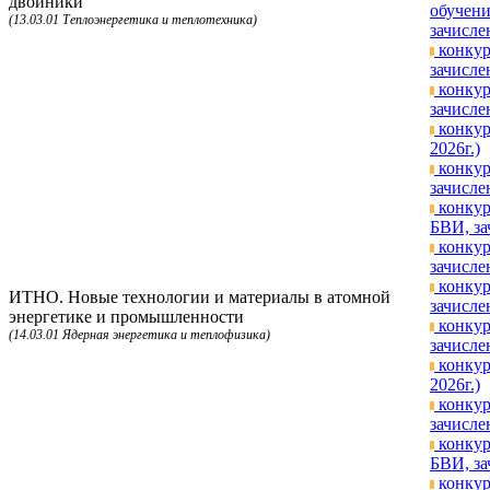
двойники
обучени
(13.03.01 Теплоэнергетика и теплотехника)
зачисле
конкур
зачисле
конкур
зачисле
конкур
2026г.)
конкур
зачисле
конкур
БВИ, за
конкур
зачисле
конкур
ИТНО. Новые технологии и материалы в атомной
зачисле
энергетике и промышленности
конкур
(14.03.01 Ядерная энергетика и теплофизика)
зачисле
конкур
2026г.)
конкур
зачисле
конкур
БВИ, за
конкур