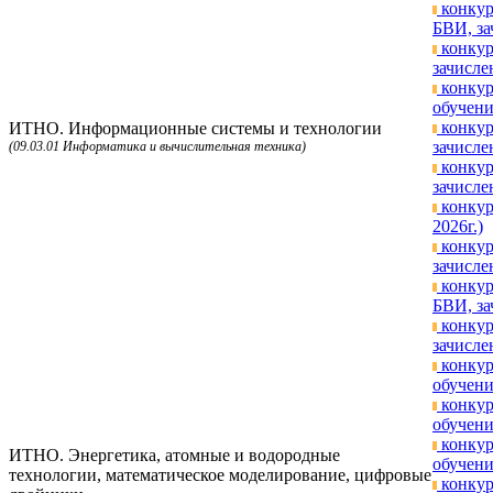
конкур
БВИ, за
конкур
зачисле
конкур
обучени
конкур
ИТНО. Информационные системы и технологии
зачисле
(09.03.01 Информатика и вычислительная техника)
конкур
зачисле
конкур
2026г.)
конкур
зачисле
конкур
БВИ, за
конкур
зачисле
конкур
обучени
конкур
обучени
конкур
ИТНО. Энергетика, атомные и водородные
обучени
технологии, математическое моделирование, цифровые
конкур