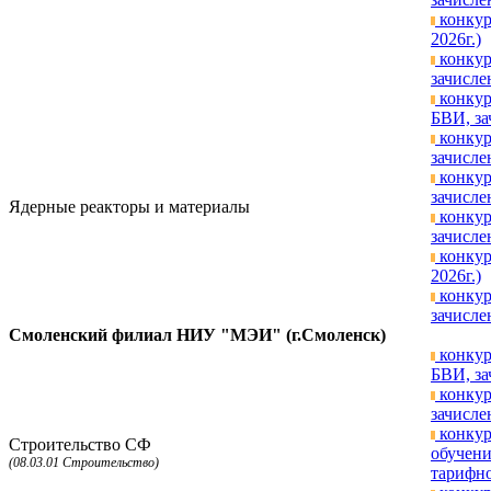
конкур
2026г.)
конкур
зачисле
конкур
БВИ, за
конкур
зачисле
конкур
зачисле
Ядерные реакторы и материалы
конкур
зачисле
конкур
2026г.)
конкур
зачисле
Смоленский филиал НИУ "МЭИ" (г.Смоленск)
конкур
БВИ, за
конкур
зачисле
конкур
Строительство СФ
обучени
(08.03.01 Строительство)
тарифно