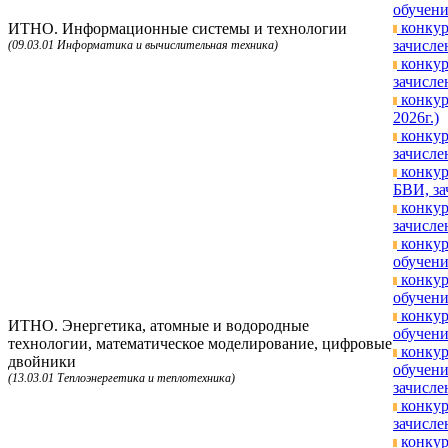
обучени
конкур
ИТНО. Информационные системы и технологии
зачисле
(09.03.01 Информатика и вычислительная техника)
конкур
зачисле
конкур
2026г.)
конкур
зачисле
конкур
БВИ, за
конкур
зачисле
конкур
обучени
конкур
обучени
конкур
ИТНО. Энергетика, атомные и водородные
обучени
технологии, математическое моделирование, цифровые
конкур
двойники
обучени
(13.03.01 Теплоэнергетика и теплотехника)
зачисле
конкур
зачисле
конкур