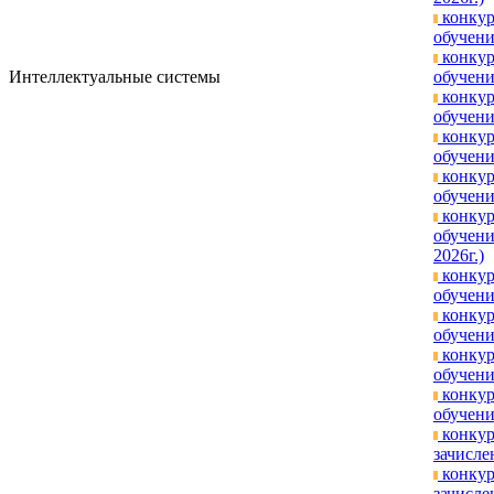
конкур
обучени
конкур
Интеллектуальные системы
обучени
конкур
обучени
конкур
обучени
конкур
обучени
конкур
обучени
2026г.)
конкур
обучени
конкур
обучени
конкур
обучени
конкур
обучени
конкур
зачисле
конкур
зачисле