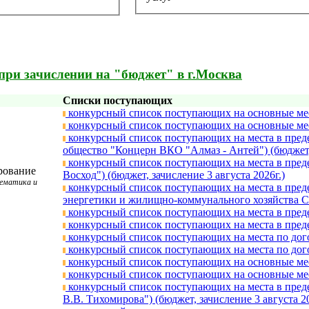
при зачислении на "бюджет" в г.Москва
Списки поступающих
конкурсный список поступающих на основные мест
конкурсный список поступающих на основные мест
конкурсный список поступающих на места в преде
общество "Концерн ВКО "Алмаз - Антей") (бюджет, 
конкурсный список поступающих на места в преде
рование
Восход") (бюджет, зачислениe 3 августа 2026г.)
тематика и
конкурсный список поступающих на места в преде
энергетики и жилищно-коммунального хозяйства Сам
конкурсный список поступающих на места в предел
конкурсный список поступающих на места в предел
конкурсный список поступающих на места по догов
конкурсный список поступающих на места по догов
конкурсный список поступающих на основные мест
конкурсный список поступающих на основные мест
конкурсный список поступающих на места в пред
В.В. Тихомирова") (бюджет, зачислениe 3 августа 20