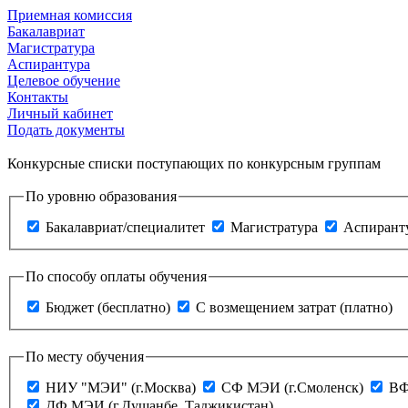
Приемная комиссия
Бакалавриат
Магистратура
Аспирантура
Целевое обучение
Контакты
Личный кабинет
Подать документы
Конкурсные списки поступающих по конкурсным группам
По уровню образования
Бакалавриат/специалитет
Магистратура
Аспирант
По способу оплаты обучения
Бюджет (бесплатно)
С возмещением затрат (платно)
По месту обучения
НИУ "МЭИ" (г.Москва)
СФ МЭИ (г.Смоленск)
ВФ
ДФ МЭИ (г.Душанбе, Таджикистан)