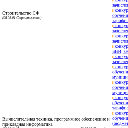
зачисле
конкур
Строительство СФ
обучени
(08.03.01 Строительство)
тарифно
конкур
зачисле
конкур
зачисле
конкур
БВИ, за
конкур
зачисле
конкур
обучен
муницип
конкур
обучен
муницип
конкур
обучени
тарифно
конкур
обучени
Вычислительная техника, программное обеспечение и
(бюджет
прикладная информатика