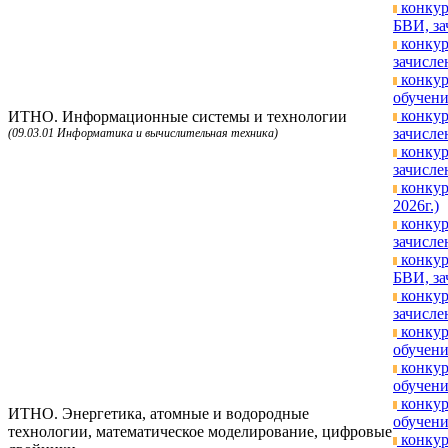
конкур
БВИ, за
конкур
зачисле
конкур
обучени
конкур
ИТНО. Информационные системы и технологии
зачисле
(09.03.01 Информатика и вычислительная техника)
конкур
зачисле
конкур
2026г.)
конкур
зачисле
конкур
БВИ, за
конкур
зачисле
конкур
обучени
конкур
обучени
конкур
ИТНО. Энергетика, атомные и водородные
обучени
технологии, математическое моделирование, цифровые
конкур