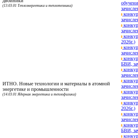
двойники
обучени
(13.03.01 Теплоэнергетика и теплотехника)
зачисле
конкур
зачисле
конкур
зачисле
конкур
2026г.)
конкур
зачисле
конкур
БВИ, за
конкур
зачисле
конкур
ИТНО. Новые технологии и материалы в атомной
зачисле
энергетике и промышленности
конкур
(14.03.01 Ядерная энергетика и теплофизика)
зачисле
конкур
2026г.)
конкур
зачисле
конкур
БВИ, за
конкур