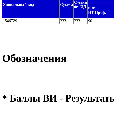
Сумма
Уникальный код
Сумма
без ИД
Физ.
ИТ Проф.
1546729
233
233
90
Обозначения
* Баллы ВИ - Результат