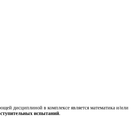
ющей дисциплиной в комплексе является математика и/или
вступительных испытаний
.