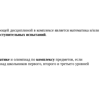
ющей дисциплиной в комплексе является математика и/или
вступительных испытаний
.
атике
и олимпиад по
комплексу
предметов, если
иад школьников первого, второго и третьего уровней