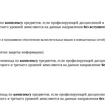
 по
комплексу
предметов, если профилирующей дисциплиной в 
етьего уровней зачисляются на данные направления
без вступит
 и программное обеспечение вычислительных машин и компьютерных сетей
ологии защиты информации)
олимпиад по
комплексу
предметов, если профилирующей дисцип
орого и третьего уровней зачисляются на данное направление
б
пиад по
комплексу
предметов, если профилирующей дисциплино
рого и третьего уровней зачисляются на данные направления
без