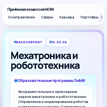
Приёмная комиссия МЭИ
О направлении
Сферы
Карьера
Партнёры
П
БАКАЛАВРИАТ
15.03.06
Мехатроника и
робототехника
Образовательные программы ЭнМИ
Фундаментальные и прикладные
задачи мехатроники и робототехники
(Управление и моделирование роботов
и мехатронных систем; Современные