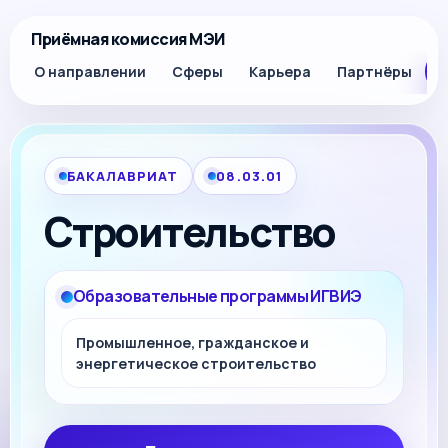
Приёмная комиссия МЭИ
О направлении
Сферы
Карьера
Партнёры
П
БАКАЛАВРИАТ
08.03.01
Строительство
Образовательные программы ИГВИЭ
Промышленное, гражданское и
энергетическое строительство