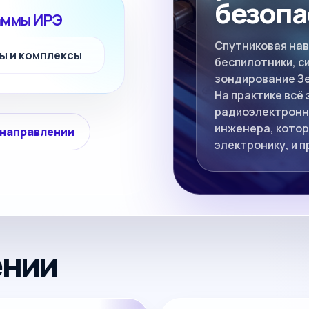
безопа
аммы ИРЭ
Спутниковая нав
ы и комплексы
беспилотники, с
зондирование Зе
На практике всё
радиоэлектронно
инженера, котор
 направлении
электронику, и 
ении