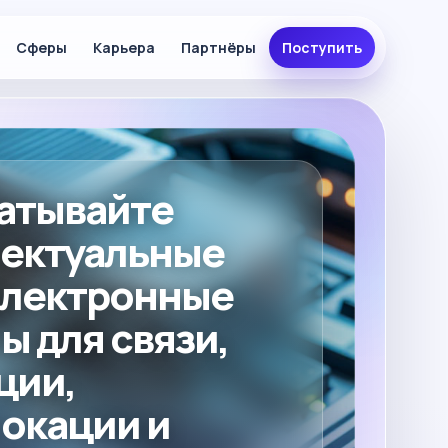
Сферы
Карьера
Партнёры
Поступить
атывайте
ектуальные
электронные
ы для связи,
ции,
окации и