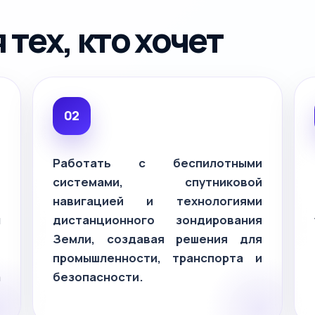
тех, кто хочет
е
Работать с беспилотными
,
системами, спутниковой
и
навигацией и технологиями
ы
дистанционного зондирования
й
Земли, создавая решения для
и
промышленности, транспорта и
а
безопасности.