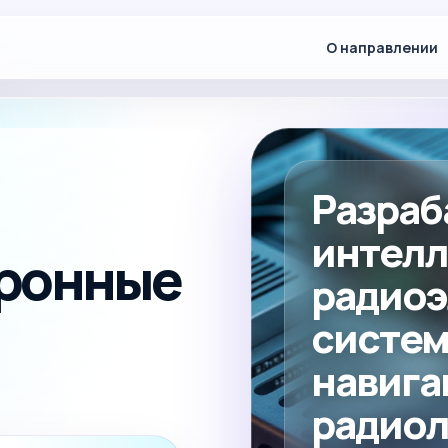
О направлении
Разраб
интелл
тронные
радио
систем
навига
радиол